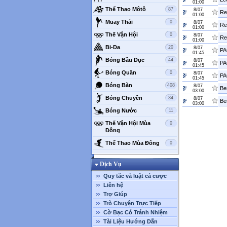
01:00
Thể Thao Môtô
87
8/07
Re
01:00
Muay Thái
0
8/07
Re
01:00
Thế Vận Hội
0
8/07
Re
01:00
Bi-Da
20
8/07
PA
01:45
Bóng Bầu Dục
44
8/07
PA
01:45
Bóng Quần
0
8/07
PA
01:45
Bóng Bàn
408
8/07
Be
03:00
Bóng Chuyền
34
8/07
Be
03:00
Bóng Nước
11
Thế Vận Hội Mùa
0
Đông
Thể Thao Mùa Đông
0
Dịch Vụ
Quy tắc và luật cá cược
Liên hệ
Trợ Giúp
Trò Chuyện Trực Tiếp
Cờ Bạc Có Tránh Nhiệm
Tài Liệu Hướng Dẫn