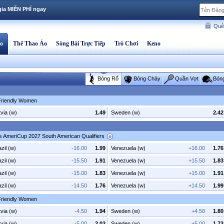
ia MIỄN PHÍ ngay
Quên
o
Thể Thao Ảo
Sòng Bài Trực Tiếp
Trò Chơi
Keno
Bóng Rổ
Bóng Chày
Quần Vợt
Bón
 Friendly Women
via (w)
1.49
Sweden (w)
2.42
 AmeriCup 2027 South American Qualifiers
zil (w)
-16.00
1.99
Venezuela (w)
+16.00
1.76
zil (w)
-15.50
1.91
Venezuela (w)
+15.50
1.83
zil (w)
-15.00
1.83
Venezuela (w)
+15.00
1.91
zil (w)
-14.50
1.76
Venezuela (w)
+14.50
1.99
 Friendly Women
via (w)
-4.50
1.94
Sweden (w)
+4.50
1.80
via (w)
-5.00
2.02
Sweden (w)
+5.00
1.73