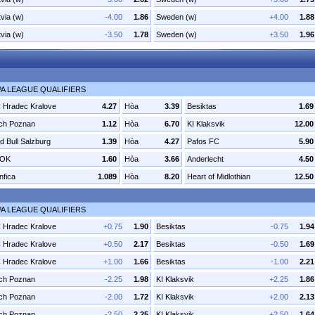
via (w)
-4.00
1.86
Sweden (w)
+4.00
1.88
via (w)
-3.50
1.78
Sweden (w)
+3.50
1.96
A LEAGUE QUALIFIERS
 Hradec Kralove
4.27
Hòa
3.39
Besiktas
1.69
ch Poznan
1.12
Hòa
6.70
KI Klaksvik
12.00
d Bull Salzburg
1.39
Hòa
4.27
Pafos FC
5.90
OK
1.60
Hòa
3.66
Anderlecht
4.50
nfica
1.089
Hòa
8.20
Heart of Midlothian
12.50
A LEAGUE QUALIFIERS
 Hradec Kralove
+0.75
1.90
Besiktas
-0.75
1.94
 Hradec Kralove
+0.50
2.17
Besiktas
-0.50
1.69
 Hradec Kralove
+1.00
1.66
Besiktas
-1.00
2.21
ch Poznan
-2.25
1.98
KI Klaksvik
+2.25
1.86
ch Poznan
-2.00
1.72
KI Klaksvik
+2.00
2.13
ch Poznan
-2.50
2.25
KI Klaksvik
+2.50
1.64