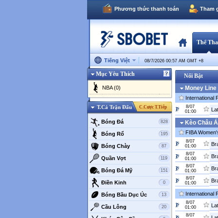
Phương thức thanh toán
Tham g
Thể Tha
Tiếng Việt
08/7/2026 00:57 AM GMT
+
8
Mục Yêu Thích
Nổi Bật
NBA (0)
Money Line
International
T.Cả Trận Đấu
8/07
C.Cược T.Tiếp
Lat
01:00
Bóng Đá
828
Kèo Châu Á
FIBA Women's
Bóng Rổ
195
8/07
Bra
Bóng Chày
87
01:00
8/07
Bra
Quần Vợt
119
01:00
8/07
Bra
Bóng Đá Mỹ
151
01:00
8/07
Bra
Điền Kinh
0
01:00
International
Bóng Bầu Dục Úc
13
8/07
Lat
Cầu Lông
20
01:00
8/07
Lat